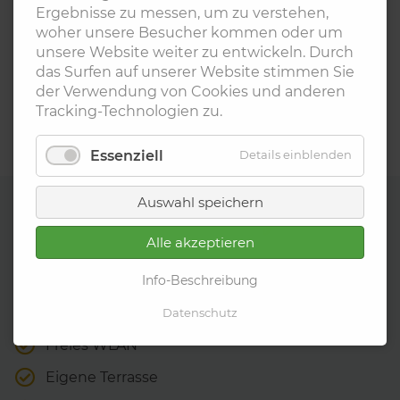
Ergebnisse zu messen, um zu verstehen,
woher unsere Besucher kommen oder um
unsere Website weiter zu entwickeln. Durch
das Surfen auf unserer Website stimmen Sie
der Verwendung von Cookies und anderen
Tracking-Technologien zu.
Essenziell
Details einblenden
Ausstattung
Auswahl speichern
Alle akzeptieren
Info-Beschreibung
Eigener KFZ-Stellplatz
Datenschutz
Freies WLAN
Eigene Terrasse